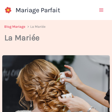
Aller
Mariage Parfait
au
contenu
Blog Mariage
La Mariée
La Mariée