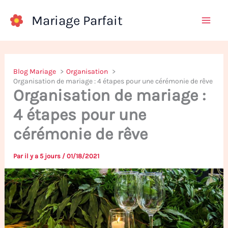
Aller
Mariage Parfait
au
contenu
Blog Mariage
Organisation
Organisation de mariage : 4 étapes pour une cérémonie de rêve
Organisation de mariage :
4 étapes pour une
cérémonie de rêve
Par
il y a 5 jours
/
01/18/2021